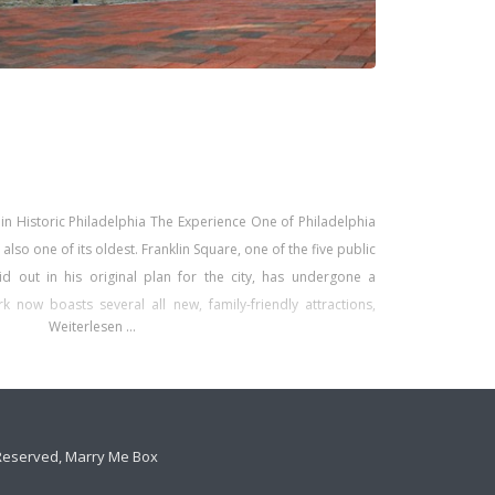
 in Historic Philadelphia The Experience One of Philadelphia
s also one of its oldest. Franklin Square, one of the five public
id out in his original plan for the city, has undergone a
k now boasts several all new, family-friendly attractions,
Weiterlesen …
s Reserved, Marry Me Box