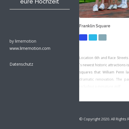
eure Hochzeit
Franklin Square
by limemotion
www.limemotion.com
Location 6th and Race Streets
Datenschutz
´s newest historic attractions i
squares that William Penn la
dramatic renovation. The par
including a miniature golf
© Copyright 2020. All Right